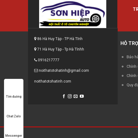
T
86 Hà Huy Tập - TP Hà Tĩnh
HỖ TR
71 Hà Huy Tập - Tp Hà Tĩnhh
Bảo hà
0916217777
Chính
noithatotohatinh@gmail.com
Chính 
noithatotohatinh.com
Quy đị
Tìm đường
Chat Zalo
Messenger