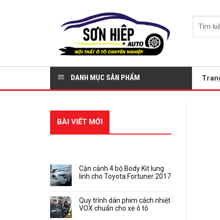
Skip
to
Tìm
content
kiếm:
DANH MỤC SẢN PHẨM
Tran
BÀI VIẾT MỚI
RECENT POSTS
Cận cảnh 4 bộ Body Kit lung
linh cho Toyota Fortuner 2017
Quy trình dán phim cách nhiệt
VOX chuẩn cho xe ô tô