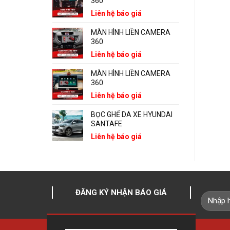
360
Liên hệ báo giá
MÀN HÌNH LIỀN CAMERA
360
Liên hệ báo giá
MÀN HÌNH LIỀN CAMERA
360
Liên hệ báo giá
BỌC GHẾ DA XE HYUNDAI
SANTAFE
Liên hệ báo giá
ĐĂNG KÝ NHẬN BÁO GIÁ